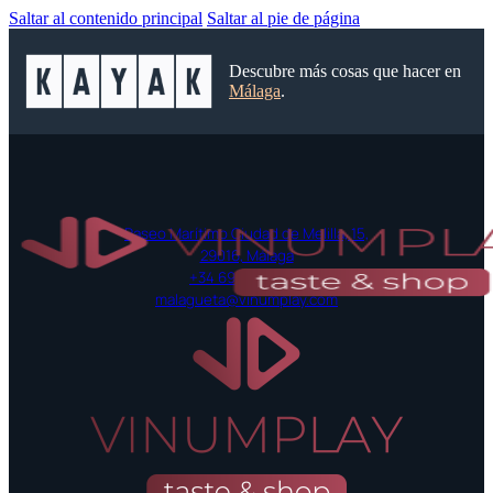
Saltar al contenido principal
Saltar al pie de página
Descubre más cosas que hacer en
Málaga
.
Paseo Marítimo Ciudad de Melilla, 15,
29016, Málaga
+34 697 42 52 55
malagueta@vinumplay.com