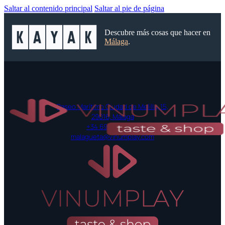
Saltar al contenido principal
Saltar al pie de página
Descubre más cosas que hacer en
Málaga
.
Paseo Marítimo Ciudad de Melilla, 15,
29016, Málaga
+34 697 42 52 55
malagueta@vinumplay.com