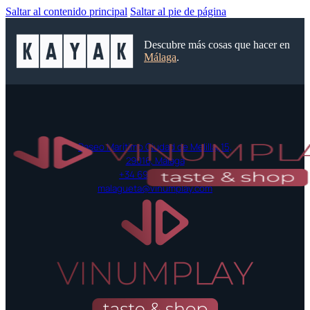
Saltar al contenido principal
Saltar al pie de página
Descubre más cosas que hacer en
Málaga
.
Paseo Marítimo Ciudad de Melilla, 15,
29016, Málaga
+34 697 42 52 55
malagueta@vinumplay.com