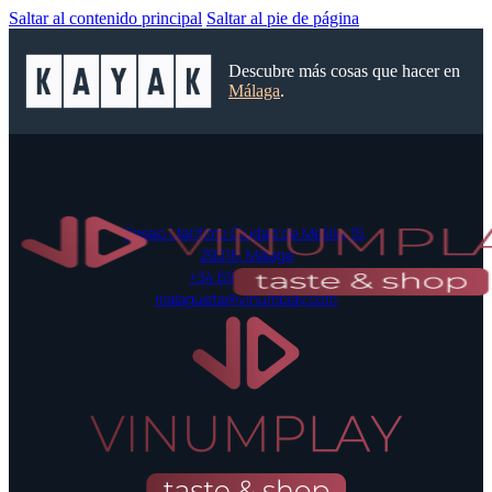
Saltar al contenido principal
Saltar al pie de página
Descubre más cosas que hacer en
Málaga
.
Paseo Marítimo Ciudad de Melilla, 15,
29016, Málaga
+34 697 42 52 55
malagueta@vinumplay.com