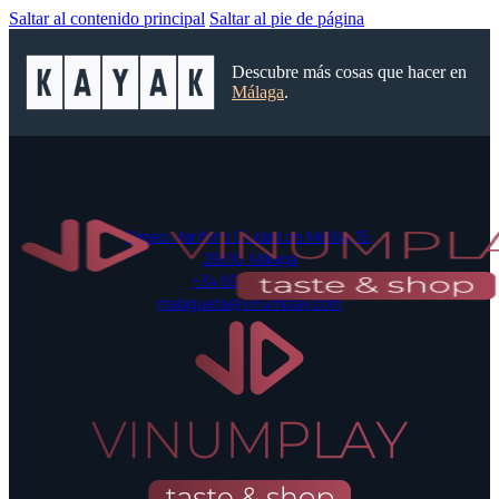
Saltar al contenido principal
Saltar al pie de página
Descubre más cosas que hacer en
Málaga
.
Paseo Marítimo Ciudad de Melilla, 15,
29016, Málaga
+34 697 42 52 55
malagueta@vinumplay.com