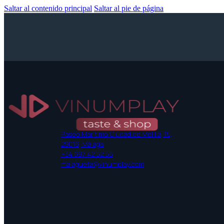
Saltar al contenido principal
Saltar al pie de página
Paseo Marítimo Ciudad de Melilla, 15,
29016, Málaga
+34 697 42 52 55
malagueta@vinumplay.com