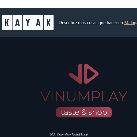
Descubre más cosas que hacer en
Málag
2024 VinumPlay Taste&Shop