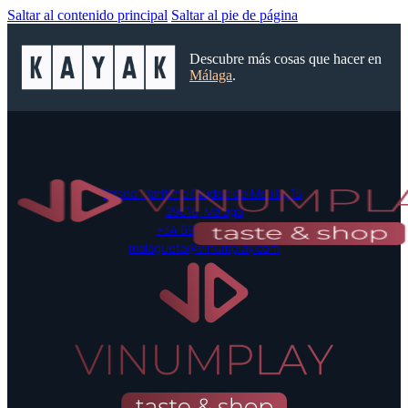
Saltar al contenido principal
Saltar al pie de página
Descubre más cosas que hacer en
Málaga
.
Paseo Marítimo Ciudad de Melilla, 15,
29016, Málaga
+34 697 42 52 55
malagueta@vinumplay.com