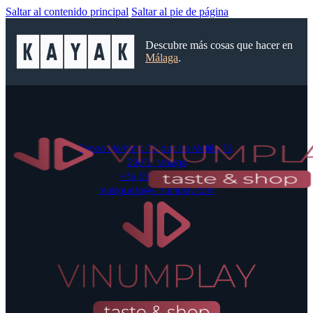
Saltar al contenido principal
Saltar al pie de página
Descubre más cosas que hacer en
Málaga
.
Paseo Marítimo Ciudad de Melilla, 15,
29016, Málaga
+34 697 42 52 55
malagueta@vinumplay.com