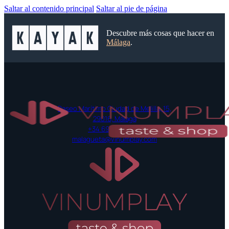
Saltar al contenido principal
Saltar al pie de página
Descubre más cosas que hacer en
Málaga
.
Paseo Marítimo Ciudad de Melilla, 15,
29016, Málaga
+34 697 42 52 55
malagueta@vinumplay.com